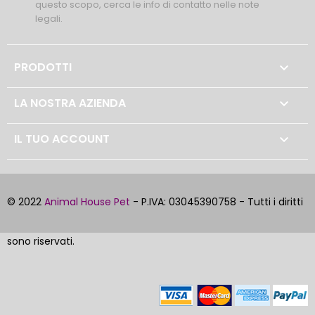
questo scopo, cerca le info di contatto nelle note
legali.
PRODOTTI

LA NOSTRA AZIENDA

IL TUO ACCOUNT

© 2022
Animal House Pet
- P.IVA: 03045390758 - Tutti i diritti
sono riservati.