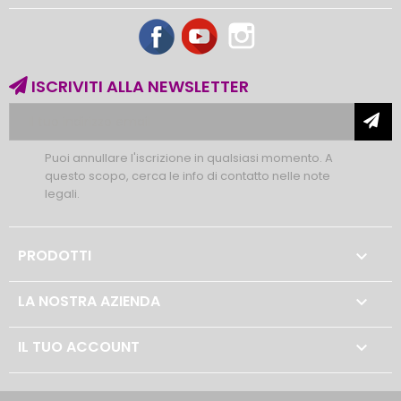
Facebook
YouTube
Instagram
ISCRIVITI ALLA NEWSLETTER
Puoi annullare l'iscrizione in qualsiasi momento. A
questo scopo, cerca le info di contatto nelle note
legali.
PRODOTTI

LA NOSTRA AZIENDA

IL TUO ACCOUNT
