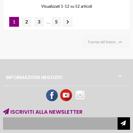
Visualizzati 1-12 su 52 articoli

1
2
3
…
5

Torna all'inizio

INFORMAZIONI NEGOZIO
Facebook
YouTube
Instagram
ISCRIVITI ALLA NEWSLETTER