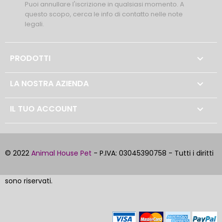
Puoi annullare l'iscrizione in qualsiasi momento. A
questo scopo, cerca le info di contatto nelle note
legali.
PRODOTTI

LA NOSTRA AZIENDA

IL TUO ACCOUNT

© 2022
Animal House Pet
- P.IVA: 03045390758 - Tutti i diritti
sono riservati.