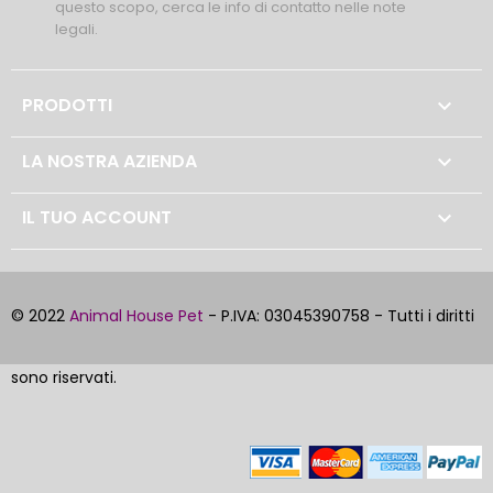
questo scopo, cerca le info di contatto nelle note
legali.
PRODOTTI

LA NOSTRA AZIENDA

IL TUO ACCOUNT

© 2022
Animal House Pet
- P.IVA: 03045390758 - Tutti i diritti
sono riservati.