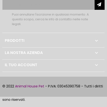
Puoi annullare l'iscrizione in qualsiasi momento. A
questo scopo, cerca le info di contatto nelle note
legali.
PRODOTTI

LA NOSTRA AZIENDA

IL TUO ACCOUNT

© 2022
Animal House Pet
- P.IVA: 03045390758 - Tutti i diritti
sono riservati.