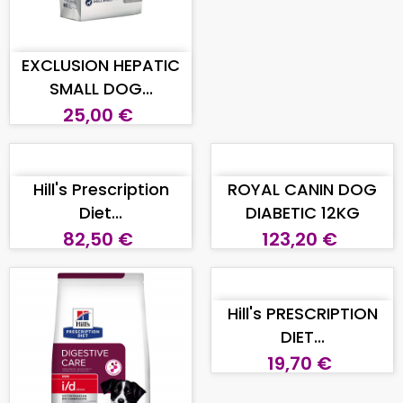
EXCLUSION HEPATIC
SMALL DOG...
25,00 €
AGGIUNGI AL CARRELLO
AGGIUNGI AL CARRELLO
Hill's Prescription
ROYAL CANIN DOG
Diet...
DIABETIC 12KG
82,50 €
123,20 €
AGGIUNGI AL CARRELLO
Hill's PRESCRIPTION
DIET...
19,70 €