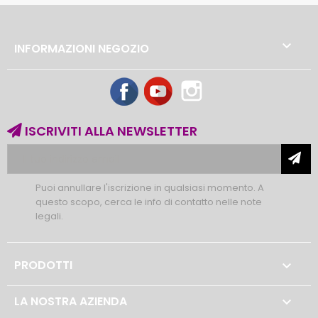

INFORMAZIONI NEGOZIO
Facebook
YouTube
Instagram
ISCRIVITI ALLA NEWSLETTER
Puoi annullare l'iscrizione in qualsiasi momento. A
questo scopo, cerca le info di contatto nelle note
legali.
PRODOTTI

LA NOSTRA AZIENDA
