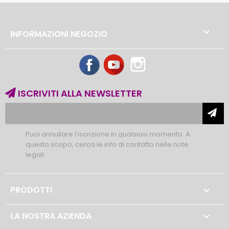

INFORMAZIONI NEGOZIO
Facebook
YouTube
Instagram
ISCRIVITI ALLA NEWSLETTER
Puoi annullare l'iscrizione in qualsiasi momento. A
questo scopo, cerca le info di contatto nelle note
legali.
PRODOTTI

LA NOSTRA AZIENDA
