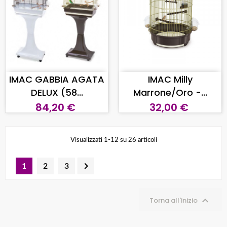
AGGIUNGI AL CARRELLO
AGGIUNGI AL CARRELLO
IMAC GABBIA AGATA
IMAC Milly
DELUX (58...
Marrone/Oro -...
84,20 €
32,00 €
Visualizzati 1-12 su 26 articoli

1
2
3

Torna all'inizio