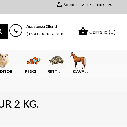

Accedi
Call us:
0836 562501
Assistenza Clienti
shopping_basket
Carrello
(0)
(+39) 0836 562501
DITORI
PESCI
RETTILI
CAVALLI
R 2 KG.