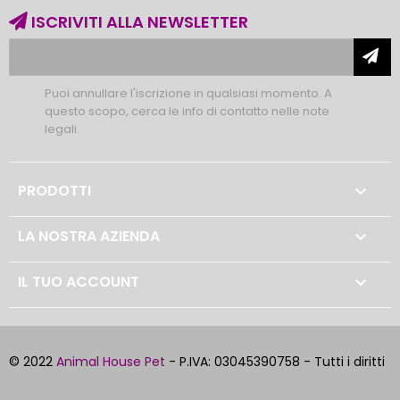
ISCRIVITI ALLA NEWSLETTER
Puoi annullare l'iscrizione in qualsiasi momento. A
questo scopo, cerca le info di contatto nelle note
legali.
PRODOTTI

LA NOSTRA AZIENDA

IL TUO ACCOUNT

© 2022
Animal House Pet
- P.IVA: 03045390758 - Tutti i diritti