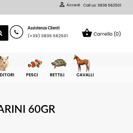

Accedi
Call us:
0836 562501
Assistenza Clienti
shopping_basket
Carrello
(0)
(+39) 0836 562501
DITORI
PESCI
RETTILI
CAVALLI
ARINI 60GR