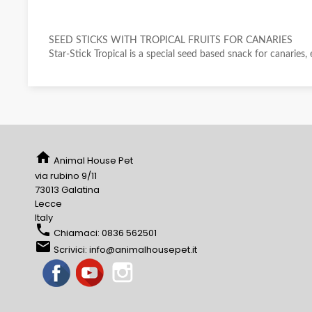
SEED STICKS WITH TROPICAL FRUITS FOR CANARIES
Star-Stick Tropical is a special seed based snack for canaries
home
Animal House Pet
via rubino 9/11
73013 Galatina
Lecce
Italy
phone
Chiamaci:
0836 562501
email
Scrivici:
info@animalhousepet.it
Facebook
YouTube
Instagram