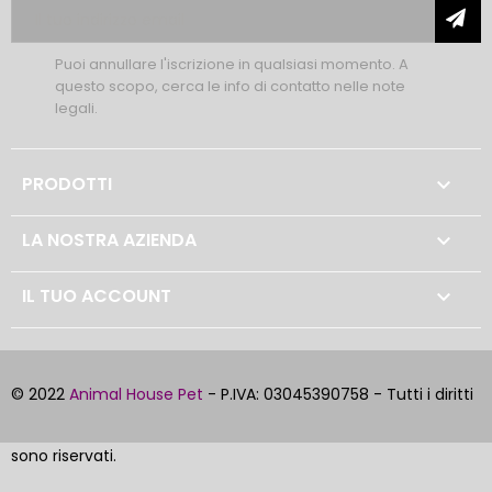
Puoi annullare l'iscrizione in qualsiasi momento. A
questo scopo, cerca le info di contatto nelle note
legali.
PRODOTTI

LA NOSTRA AZIENDA

IL TUO ACCOUNT

© 2022
Animal House Pet
- P.IVA: 03045390758 - Tutti i diritti
sono riservati.