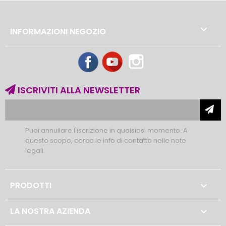

INFORMAZIONI NEGOZIO
Facebook
YouTube
Instagram
ISCRIVITI ALLA NEWSLETTER
Puoi annullare l'iscrizione in qualsiasi momento. A
questo scopo, cerca le info di contatto nelle note
legali.
PRODOTTI

LA NOSTRA AZIENDA
