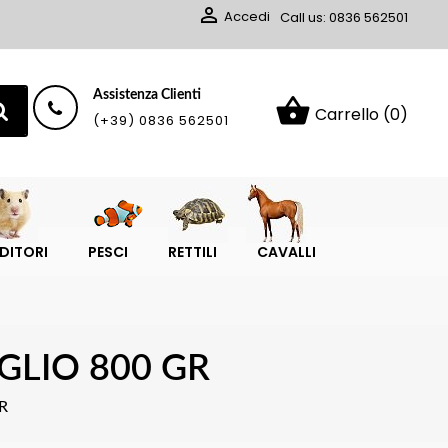

Accedi
Call us:
0836 562501
Assistenza Clienti
shopping_basket
Carrello
(0)
(+39) 0836 562501
DITORI
PESCI
RETTILI
CAVALLI
GLIO 800 GR
R