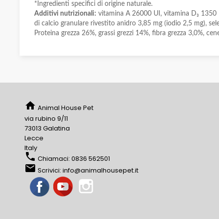
*Ingredienti specifici di origine naturale.
Additivi nutrizionali:
vitamina A 26000 UI, vitamina D₃ 1350 UI
di calcio granulare rivestito anidro 3,85 mg (iodio 2,5 mg), 
Proteina grezza 26%, grassi grezzi 14%, fibra grezza 3,0%, cen
home
Animal House Pet
via rubino 9/11
73013 Galatina
Lecce
Italy
phone
Chiamaci:
0836 562501
email
Scrivici:
info@animalhousepet.it
Facebook
YouTube
Instagram