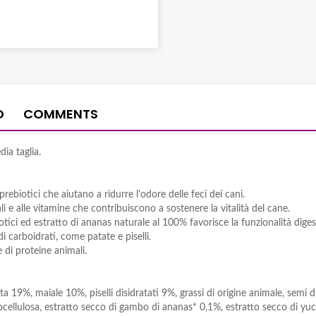
O
COMMENTS
ia taglia.
prebiotici che aiutano a ridurre l'odore delle feci dei cani.
rali e alle vitamine che contribuiscono a sostenere la vitalità del cane.
ici ed estratto di ananas naturale al 100% favorisce la funzionalità diges
i carboidrati, come patate e piselli.
di proteine animali.
ata 19%, maiale 10%, piselli disidratati 9%, grassi di origine animale, semi d
ignocellulosa, estratto secco di gambo di ananas* 0,1%, estratto secco di yu