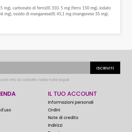
 mg), carbonato di ferro(II) 310. 5 mg (ferro 150 mg), iodato
o 156 mg), ossido di manganese(II) 45,1 mg (manganese 35 mg).
 le info di contatto nelle note legali.
IENDA
IL TUO ACCOUNT
Informazioni personali
 d'uso
Ordini
Note di credito
Indirizzi