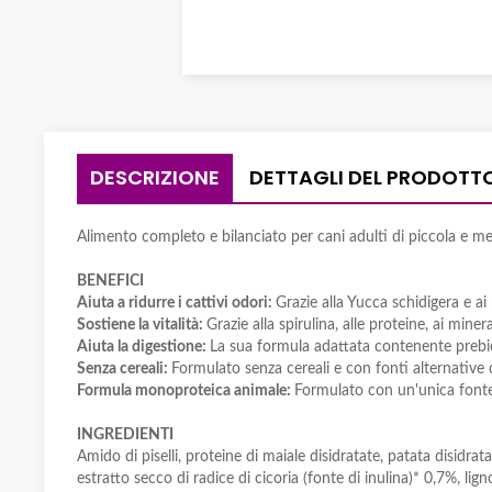
DESCRIZIONE
DETTAGLI DEL PRODOTT
Alimento completo e bilanciato per cani adulti di piccola e med
BENEFICI
Aiuta a ridurre i cattivi odori:
Grazie alla Yucca schidigera e ai 
Sostiene la vitalità:
Grazie alla spirulina, alle proteine, ai mine
Aiuta la digestione:
La sua formula adattata contenente prebiot
Senza cereali:
Formulato senza cereali e con fonti alternative d
Formula monoproteica animale:
Formulato con un'unica fonte 
INGREDIENTI
Amido di piselli, proteine di maiale disidratate, patata disidrat
estratto secco di radice di cicoria (fonte di inulina)* 0,7%, l