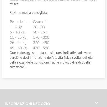
fresca.
Razione media consigliata
Peso del cane
Grammi
1 - 4 kg.
30 - 80
5 - 10 kg.
90 - 150
11 - 25 kg.
170 - 300
26 - 44 kg.
320 - 450
45 - 60 kg.
470 - 580
Questi dosaggi sono da considerarsi indicativi: adattare
perciò le dosi in funzione dell’attività fisica svolta, dell’età,
della razza, delle condizioni fisiche individuali e di quelle
climatiche.

INFORMAZIONI NEGOZIO