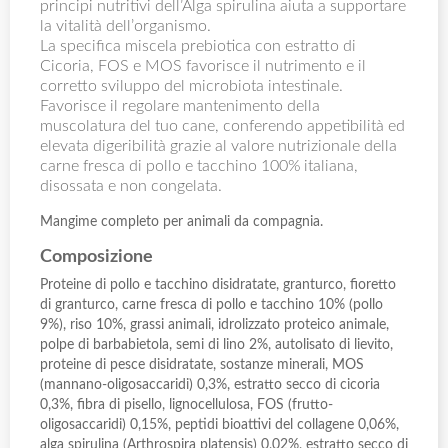
principi nutritivi dell’Alga spirulina aiuta a supportare
la vitalità dell’organismo.
La specifica miscela prebiotica con estratto di
Cicoria, FOS e MOS favorisce il nutrimento e il
corretto sviluppo del microbiota intestinale.
Favorisce il regolare mantenimento della
muscolatura del tuo cane, conferendo appetibilità ed
elevata digeribilità grazie al valore nutrizionale della
carne fresca di pollo e tacchino 100% italiana,
disossata e non congelata.
Mangime completo per animali da compagnia.
Composizione
Proteine di pollo e tacchino disidratate, granturco, fioretto
di granturco, carne fresca di pollo e tacchino 10% (pollo
9%), riso 10%, grassi animali, idrolizzato proteico animale,
polpe di barbabietola, semi di lino 2%, autolisato di lievito,
proteine di pesce disidratate, sostanze minerali, MOS
(mannano-oligosaccaridi) 0,3%, estratto secco di cicoria
0,3%, fibra di pisello, lignocellulosa, FOS (frutto-
oligosaccaridi) 0,15%, peptidi bioattivi del collagene 0,06%,
alga spirulina (Arthrospira platensis) 0,02%, estratto secco di