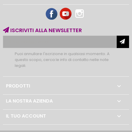
Facebook
YouTube
Instagram
ISCRIVITI ALLA NEWSLETTER
Puoi annullare l'iscrizione in qualsiasi momento. A
questo scopo, cerca le info di contatto nelle note
legali.
PRODOTTI

LA NOSTRA AZIENDA

IL TUO ACCOUNT
