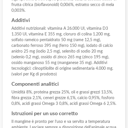
frutta citrica (bioflavonoidi) 0,006%, estratto secco di mela
0,003%.
Additivi
Additivi nutrizionali: vitamina A 26.000 UI, vitamina D3
1.350 UI, vitamina E 355 mg, cloruro di colina 1.200 mg,
solfato rameico pentaidrato 50 mg (rame 12,5 mg),
carbonato ferroso 395 mg (ferro 150 mg), iodato di calcio
anidro 25 mg (iodio 2,5 mg), selenito di sodio 20 mg
(selenio 0,2 mg), ossido di zinco 265 mg (zinco 195 mg),
ossido manganoso 55 mg (manganese 35 mg). Additivi
tecnologici: clinoptilolite di origine sedimentaria 4.000 mg.
(valori per Kg di prodotto)
Componenti analitici
Umidità 8%, proteina grezza 25%, oli e grassi grezzi 13,5%,
fibra grezza 2,1%, ceneri grezze 6,1%, calcio 0,95%, fosforo
0,8%, acidi grassi Omega 3 0,8%, acidi grassi Omega 6 2,5%.
Istruzioni per un uso corretto
Il mangime è pronto per l’uso e va servito a temperatura
ambiente. Lasciare sempre a disposizione dell’animale acqua