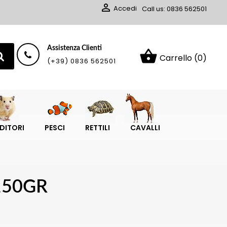

Accedi
Call us:
0836 562501
Assistenza Clienti
shopping_basket
Carrello
(0)
(+39) 0836 562501
DITORI
PESCI
RETTILI
CAVALLI
150GR