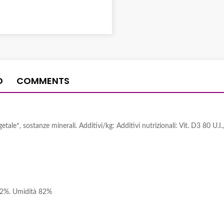
O
COMMENTS
etale*, sostanze minerali. Additivi/kg: Additivi nutrizionali: Vit. D3 80 U.I
ze 2%. Umidità 82%