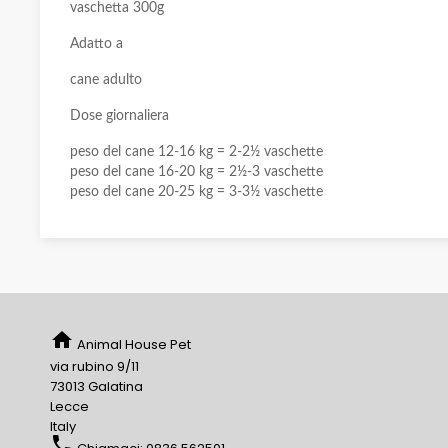
vaschetta 300g
Adatto a
cane adulto
Dose giornaliera
peso del cane 12-16 kg = 2-2½ vaschette
peso del cane 16-20 kg = 2½-3 vaschette
peso del cane 20-25 kg = 3-3½ vaschette
home
Animal House Pet
via rubino 9/11
73013 Galatina
Lecce
Italy
phone
Chiamaci:
0836 562501