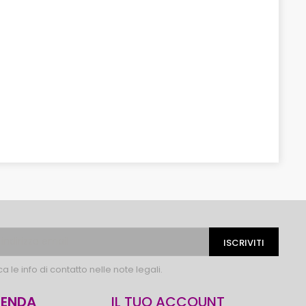
 le info di contatto nelle note legali.
IENDA
IL TUO ACCOUNT