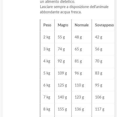
un alimento dietetico.
Lasciare sempre a disposizione dell'animale
abbondante acqua fresca.
Peso
Magro
Normale
Sovrappeso
2 kg
55 g
48 g
42 g
3 kg
74 g
65 g
56 g
4 kg
92 g
81 g
70 g
5 kg
109 g
96 g
83 g
6 kg
125 g
110 g
95 g
7 kg
140 g
123 g
106 g
8 kg
155 g
136 g
117 g