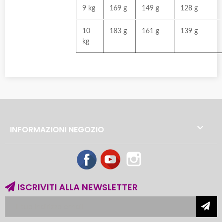
9 kg
169 g
149 g
128 g
10
183 g
161 g
139 g
kg

INFORMAZIONI NEGOZIO
Facebook
YouTube
Instagram
ISCRIVITI ALLA NEWSLETTER