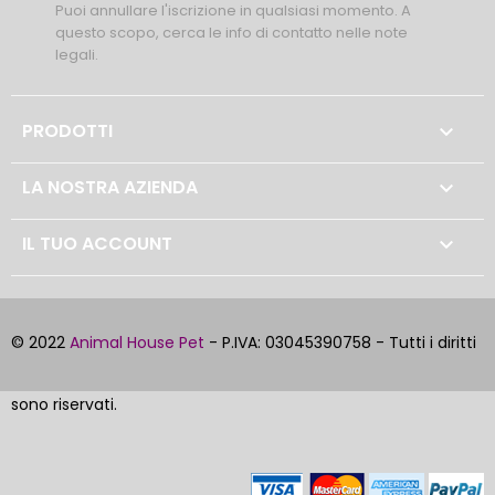
Puoi annullare l'iscrizione in qualsiasi momento. A
questo scopo, cerca le info di contatto nelle note
legali.
PRODOTTI

LA NOSTRA AZIENDA

IL TUO ACCOUNT

© 2022
Animal House Pet
- P.IVA: 03045390758 - Tutti i diritti
sono riservati.