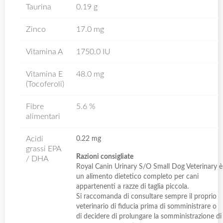
Taurina
0.19 g
Zinco
17.0 mg
Vitamina A
1750.0 IU
Vitamina E
48.0 mg
(Tocoferoli)
Fibre
5.6 %
alimentari
Acidi
0.22 mg
grassi EPA
Razioni consigliate
/ DHA
Royal Canin Urinary S/O Small Dog Veterinary è
un alimento dietetico completo per cani
appartenenti a razze di taglia piccola.
Si raccomanda di consultare sempre il proprio
veterinario di fiducia prima di somministrare o
di decidere di prolungare la somministrazione di