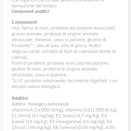
che legano il calcio alla saliva contrastando la
formazione del tartaro
Componenti analitici
Componenti
riso, farina di mais, proteine del pollame (essiccate),
grasso animale, proteine di origine animale
idrolizzate, minerali, uovo in polvere, glutine di
frumento**, olio di soia, olio di pesce, frutto-
oligosaccaridi, estratto di fiori di calendula (fonte di
luteina).
Fonti di proteine: proteina essiccata del pollame,
glutine di mais, proteina di origine animale
idrolizzata, uovo in polvere.
*L.I.P: proteine selezionate, facilmente digeribili, con
elevato valore biologico.
Additivi
Additivi fisiologico-nutrizionali:
vitamina A (16.000 UI/kg), vitamina D3 (1.000 IE/kg),
E1 [ferro] (47 mg/kg), E2 [iodio] (4,7 mg/kg), E4
[rame] (14 mg/kg), E5 [manganese] (61 mg/kg), E6
[zinco] (148 mg/kg), E8 [selenio] (0,06 mg/kg), zolfo