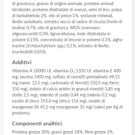
di granturco, grasso di origine animale, proteine animali
idrolizzate, proteine disidratate di manzo, semi di lino, polpa
di barbabietola 2%, olio di pesce 1%, sostanze minerali,
lievito autolisato, estratto secco di radice di cicoria (fonte di
inulina) 0,7%, olio di granturco, MOS (mannano-
oligosaccaridi) 0,3%, lignocellulosa, mela disidratata in
polvere 0,15%, concentrato di limone in polvere 0,1%, alghe
marine (Schizochytrium spp.) 0,1%, estratto di lievito
(nucleotidi) 0,05%.
Additivi
Vitamina A 26000 UI, vitamina D₃ 1350 UI, vitamina E 400
mg, taurina 1400 mg, solfato di rame(II) pentaidrato 49,13
mg (rame: 12,5 mg), carbonato di ferro(II) 310,5 mg (ferro
150 mg), iodato di calcio anidro in granuli rivestiti 3,85 mg
(iodio 2,5 mg), selenito di sodio 0,44 mg (selenio 0,2 mg),
ossido di zinco 193,4 mg (zinco 156 mg), ossido di
manganese (II) 45,1 mg (manganese 35 mg) (valori per Kg di
prodotto)
Componenti analitici
Proteina grezza 30%, grassi grezzi 18%, fibre grezze 2%,