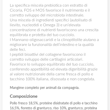
La specifica miscela prebiotica con estratto di
Cicoria, FOS e MOS favorisce il nutrimento e il
corretto sviluppo del microbiota intestinale.
Una miscela di ingredienti specifici (autolisato di
lievito, nucleotidi e Omega 3) e un’elevata
concentrazione di nutrienti favoriscono una crescita
equilibrata e protetta del tuo cucciolo.
I Mannano-oligosaccaridi e la clinoptilolite aiutano a
migliorare la funzionalità dell’intestino e la qualità
delle feci.
I peptidi bioattivi del collagene favoriscono il
corretto sviluppo delle cartilagini articolari.
Favorisce lo sviluppo equilibrato del tuo cucciolo,
conferendo appetibilità ed elevata digeribilità grazie
al valore nutrizionale della carne fresca di pollo e
tacchino 100% italiana, disossata e non congelata.
Mangime completo per animali da compagnia.
Composizione
Pollo fresco 18,5%, proteine disidratate di pollo e tacchino
16,5%, fioretto di granturco, riso 10%, granturco, proteina