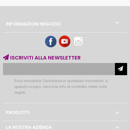

INFORMAZIONI NEGOZIO
Facebook
YouTube
Instagram
ISCRIVITI ALLA NEWSLETTER
Puoi annullare l'iscrizione in qualsiasi momento. A
questo scopo, cerca le info di contatto nelle note
legali.
PRODOTTI

LA NOSTRA AZIENDA
