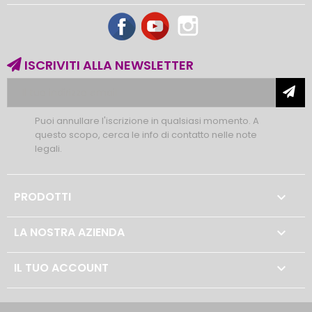
Facebook
YouTube
Instagram
ISCRIVITI ALLA NEWSLETTER
Puoi annullare l'iscrizione in qualsiasi momento. A
questo scopo, cerca le info di contatto nelle note
legali.
PRODOTTI

LA NOSTRA AZIENDA

IL TUO ACCOUNT
