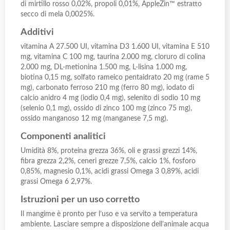
di mirtillo rosso 0,02%, propoli 0,01%, AppleZin™ estratto
secco di mela 0,0025%.
Additivi
vitamina A 27.500 UI, vitamina D3 1.600 UI, vitamina E 510
mg, vitamina C 100 mg, taurina 2.000 mg, cloruro di colina
2.000 mg, DL-metionina 1.500 mg, L-lisina 1.000 mg,
biotina 0,15 mg, solfato rameico pentaidrato 20 mg (rame 5
mg), carbonato ferroso 210 mg (ferro 80 mg), iodato di
calcio anidro 4 mg (iodio 0,4 mg), selenito di sodio 10 mg
(selenio 0,1 mg), ossido di zinco 100 mg (zinco 75 mg),
ossido manganoso 12 mg (manganese 7,5 mg).
Componenti analitici
Umidità 8%, proteina grezza 36%, oli e grassi grezzi 14%,
fibra grezza 2,2%, ceneri grezze 7,5%, calcio 1%, fosforo
0,85%, magnesio 0,1%, acidi grassi Omega 3 0,89%, acidi
grassi Omega 6 2,97%.
Istruzioni per un uso corretto
Il mangime è pronto per l’uso e va servito a temperatura
ambiente. Lasciare sempre a disposizione dell’animale acqua