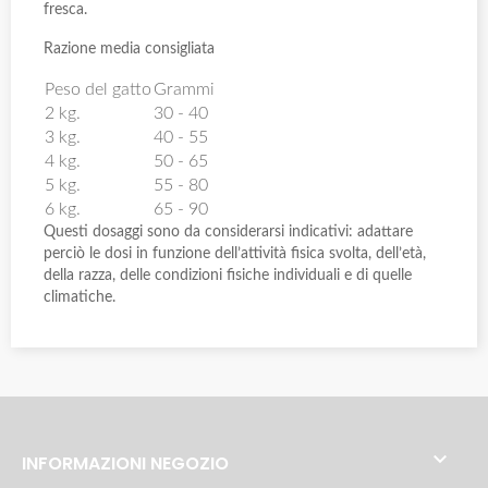
fresca.
Razione media consigliata
Peso del gatto
Grammi
2 kg.
30 - 40
3 kg.
40 - 55
4 kg.
50 - 65
5 kg.
55 - 80
6 kg.
65 - 90
Questi dosaggi sono da considerarsi indicativi: adattare
perciò le dosi in funzione dell’attività fisica svolta, dell’età,
della razza, delle condizioni fisiche individuali e di quelle
climatiche.

INFORMAZIONI NEGOZIO