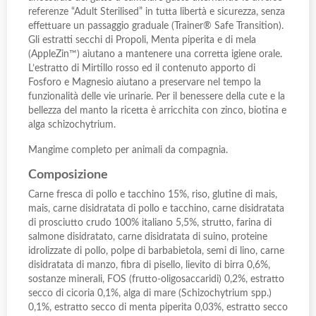
referenze “Adult Sterilised” in tutta libertà e sicurezza, senza
effettuare un passaggio graduale (Trainer® Safe Transition).
Gli estratti secchi di Propoli, Menta piperita e di mela
(AppleZin™) aiutano a mantenere una corretta igiene orale.
L’estratto di Mirtillo rosso ed il contenuto apporto di
Fosforo e Magnesio aiutano a preservare nel tempo la
funzionalità delle vie urinarie. Per il benessere della cute e la
bellezza del manto la ricetta è arricchita con zinco, biotina e
alga schizochytrium.
Mangime completo per animali da compagnia.
Composizione
Carne fresca di pollo e tacchino 15%, riso, glutine di mais,
mais, carne disidratata di pollo e tacchino, carne disidratata
di prosciutto crudo 100% italiano 5,5%, strutto, farina di
salmone disidratato, carne disidratata di suino, proteine
idrolizzate di pollo, polpe di barbabietola, semi di lino, carne
disidratata di manzo, fibra di pisello, lievito di birra 0,6%,
sostanze minerali, FOS (frutto-oligosaccaridi) 0,2%, estratto
secco di cicoria 0,1%, alga di mare (Schizochytrium spp.)
0,1%, estratto secco di menta piperita 0,03%, estratto secco