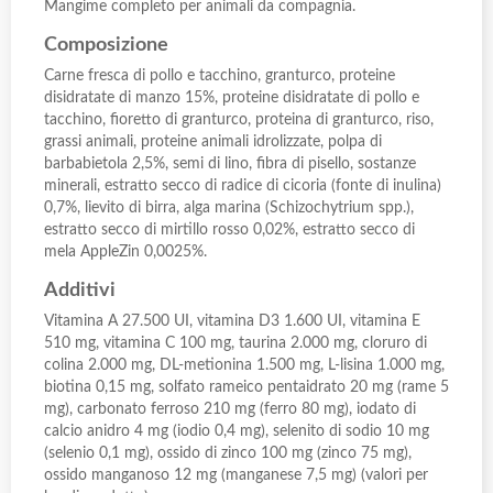
Mangime completo per animali da compagnia.
Composizione
Carne fresca di pollo e tacchino, granturco, proteine
disidratate di manzo 15%, proteine disidratate di pollo e
tacchino, fioretto di granturco, proteina di granturco, riso,
grassi animali, proteine animali idrolizzate, polpa di
barbabietola 2,5%, semi di lino, fibra di pisello, sostanze
minerali, estratto secco di radice di cicoria (fonte di inulina)
0,7%, lievito di birra, alga marina (Schizochytrium spp.),
estratto secco di mirtillo rosso 0,02%, estratto secco di
mela AppleZin 0,0025%.
Additivi
Vitamina A 27.500 UI, vitamina D3 1.600 UI, vitamina E
510 mg, vitamina C 100 mg, taurina 2.000 mg, cloruro di
colina 2.000 mg, DL-metionina 1.500 mg, L-lisina 1.000 mg,
biotina 0,15 mg, solfato rameico pentaidrato 20 mg (rame 5
mg), carbonato ferroso 210 mg (ferro 80 mg), iodato di
calcio anidro 4 mg (iodio 0,4 mg), selenito di sodio 10 mg
(selenio 0,1 mg), ossido di zinco 100 mg (zinco 75 mg),
ossido manganoso 12 mg (manganese 7,5 mg) (valori per