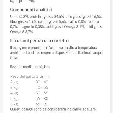
kg. di prodotto).
Componenti analitici
Umidità 8%, proteina grezza 34,5%, oli e grassi grezzi 16,5%,
fibra grezza 1,9%, ceneri grezze 5,6%, calcio 0,8%, fosforo
0,7%, magnesio 0,08%, acidi grassi Omega 3 1%, acidi grassi
Omega 6 3,7%.
Istruzioni per un uso corretto
Il mangime è pronto per l’uso e va servito a temperatura
ambiente. Lasciare sempre a disposizione dell’animale acqua
fresca.
Razione media consigliata
Peso del gatto
Grammi
2 kg.
30 - 40
3 kg.
40 - 55
4 kg.
50 - 65
5 kg.
55 - 80
6 kg.
65 - 90
Questi dosaggi sono da considerarsi indicativi: adattare