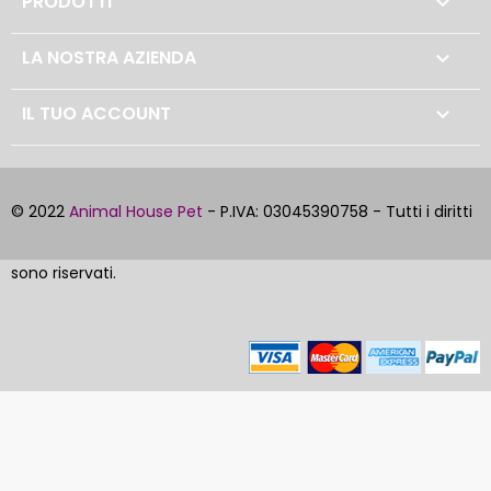
PRODOTTI

LA NOSTRA AZIENDA

IL TUO ACCOUNT

© 2022
Animal House Pet
- P.IVA: 03045390758 - Tutti i diritti
sono riservati.