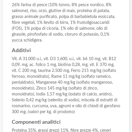
26% farina di pesce (10% tonno, 8% pesce nordico, 8%
salmone), riso, orzo, glutine di mais, proteina di patata,
grasso animale puriﬁcato, polpa di barbabietola essiccata,
ﬁbre vegetali, 1% lievito di birra, 1% fruttoligosaccaridi
(FOS), 1% polpa di cicoria, 1% olio di salmone, olio di
girasole, pirofosfato di sodio, cloruro di potassio, 0,1%
yucca schidigera.
Additivi
Vit. A 31.000 u.i., vit. D3 1.600, u.i., vit. b6 10 mg, vit. B12
0,09, mg, ac. folico 1 mg, biotina 0,28, mg, vit. E 370 mg,
vit. C 200 mg, taurina 2.500 mg, Ferro 215 mg/kg (solfato
ferroso, monoidrato), Rame 11 mg/kg (solfato rameico,
pentaidrato), Manganese 40 mg/kg (solfato manganoso,
monoidrato), Zinco 145 mg/kg (solfato di zinco,
monoidrato), Iodio 1,57 mg/kg (iodato di calcio, anidro),
Selenio 0,42 mg/kg (selenito di sodio), miscela di estratti di
rosmarino, curcuma, uva, agrumi e olio di chiodi di garofano
300 mg. (valori per kg. di prodotto)
Componenti analitici
Proteina 35%, grassi grezzi 11%, fibre grezze 4%, ceneri