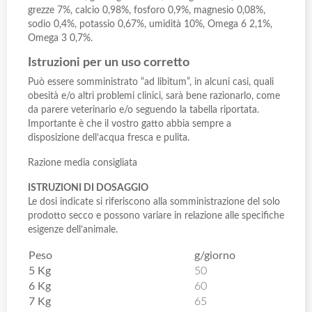
grezze 7%, calcio 0,98%, fosforo 0,9%, magnesio 0,08%,
sodio 0,4%, potassio 0,67%, umidità 10%, Omega 6 2,1%,
Omega 3 0,7%.
Istruzioni per un uso corretto
Può essere somministrato “ad libitum”, in alcuni casi, quali
obesità e/o altri problemi clinici, sarà bene razionarlo, come
da parere veterinario e/o seguendo la tabella riportata.
Importante è che il vostro gatto abbia sempre a
disposizione dell’acqua fresca e pulita.
Razione media consigliata
ISTRUZIONI DI DOSAGGIO
Le dosi indicate si riferiscono alla somministrazione del solo
prodotto secco e possono variare in relazione alle specifiche
esigenze dell’animale.
Peso
g/giorno
5 Kg
50
6 Kg
60
7 Kg
65