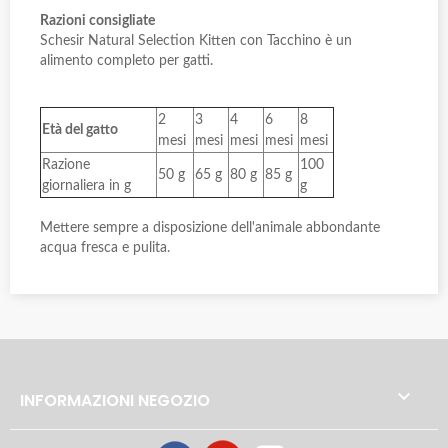
Razioni consigliate
Schesir Natural Selection Kitten con Tacchino è un
alimento completo per gatti.
2
3
4
6
8
Età del gatto
mesi
mesi
mesi
mesi
mesi
Razione
100
50 g
65 g
80 g
85 g
giornaliera in g
g
Mettere sempre a disposizione dell'animale abbondante
acqua fresca e pulita.

INFORMAZIONI NEGOZIO