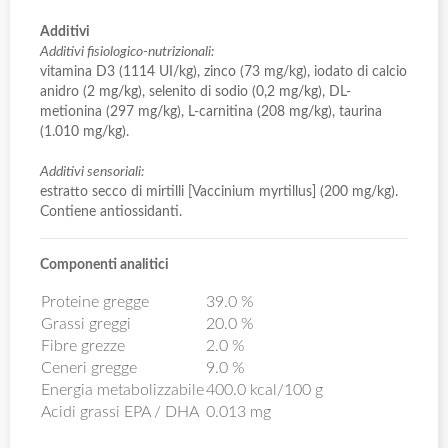
Additivi
Additivi fisiologico-nutrizionali:
vitamina D3 (1114 UI/kg), zinco (73 mg/kg), iodato di calcio
anidro (2 mg/kg), selenito di sodio (0,2 mg/kg), DL-
metionina (297 mg/kg), L-carnitina (208 mg/kg), taurina
(1.010 mg/kg).
Additivi sensoriali:
estratto secco di mirtilli [Vaccinium myrtillus] (200 mg/kg).
Contiene antiossidanti.
Componenti analitici
Proteine gregge
39.0 %
Grassi greggi
20.0 %
Fibre grezze
2.0 %
Ceneri gregge
9.0 %
Energia metabolizzabile
400.0 kcal/100 g
Acidi grassi EPA / DHA
0.013 mg