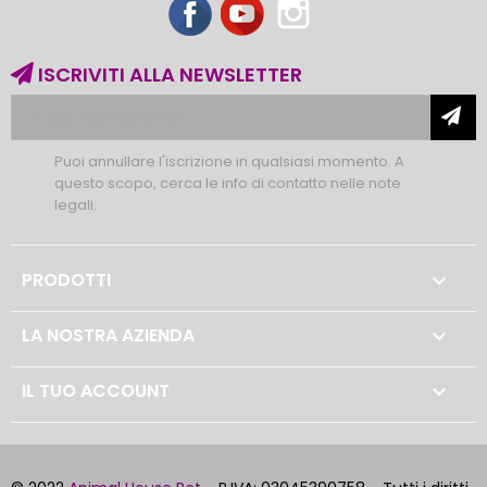
Facebook
YouTube
Instagram
ISCRIVITI ALLA NEWSLETTER
Puoi annullare l'iscrizione in qualsiasi momento. A
questo scopo, cerca le info di contatto nelle note
legali.
PRODOTTI

LA NOSTRA AZIENDA

IL TUO ACCOUNT
