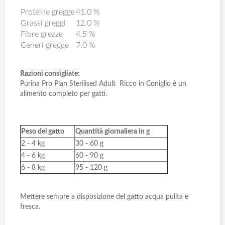
Proteine gregge
41.0 %
Grassi greggi
12.0 %
Fibre grezze
4.5 %
Ceneri gregge
7.0 %
Razioni consigliate:
Purina Pro Plan Sterilised Adult Ricco in Coniglio è un
alimento completo per gatti.
Peso del gatto
Quantità giornaliera in g
2 - 4 kg
30 - 60 g
4 - 6 kg
60 - 90 g
6 - 8 kg
95 - 120 g
Mettere sempre a disposizione del gatto acqua pulita e
fresca.