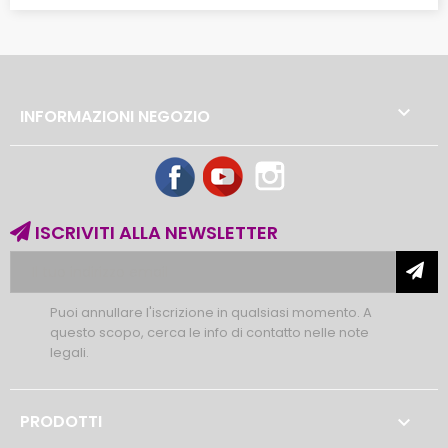

INFORMAZIONI NEGOZIO
Facebook
YouTube
Instagram
ISCRIVITI ALLA NEWSLETTER
Puoi annullare l'iscrizione in qualsiasi momento. A
questo scopo, cerca le info di contatto nelle note
legali.
PRODOTTI
