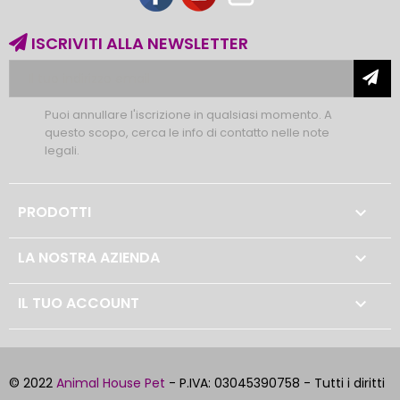
ISCRIVITI ALLA NEWSLETTER
Puoi annullare l'iscrizione in qualsiasi momento. A
questo scopo, cerca le info di contatto nelle note
legali.
PRODOTTI

LA NOSTRA AZIENDA

IL TUO ACCOUNT

© 2022
Animal House Pet
- P.IVA: 03045390758 - Tutti i diritti