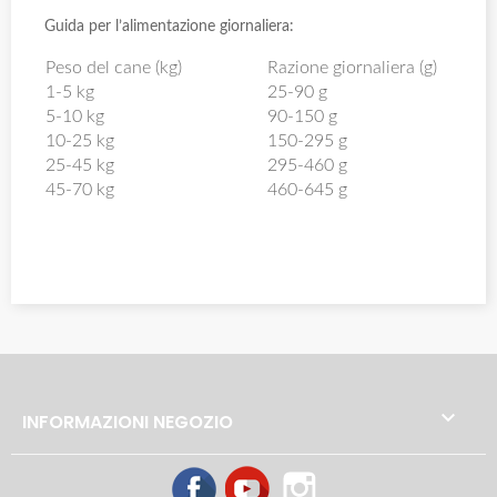
Guida per l’alimentazione giornaliera:
Peso del cane (kg)
Razione giornaliera (g)
1-5 kg
25-90 g
5-10 kg
90-150 g
10-25 kg
150-295 g
25-45 kg
295-460 g
45-70 kg
460-645 g

INFORMAZIONI NEGOZIO
Facebook
YouTube
Instagram