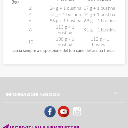
(kg)
2
24 g + 1 bustina
17 g + 1 bustina
4
57 g + 1 bustina
44 g + 1 bustina
6
86 g + 1 bustina
69 g + 1 bustina
113 g + 1
8
91 g + 1 bustina
bustina
138 g + 1
112 g + 1
10
bustina
bustina
Lascia sempre a disposizione del tuo cane dell'acqua fresca.

INFORMAZIONI NEGOZIO
Facebook
YouTube
Instagram
ISCRIVITI ALLA NEWSLETTER