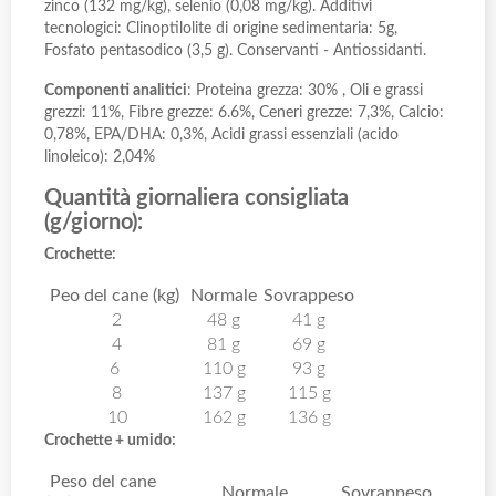
zinco (132 mg/kg), selenio (0,08 mg/kg). Additivi
tecnologici: Clinoptilolite di origine sedimentaria: 5g,
Fosfato pentasodico (3,5 g). Conservanti - Antiossidanti.
Componenti analitici
: Proteina grezza: 30% , Oli e grassi
grezzi: 11%, Fibre grezze: 6.6%, Ceneri grezze: 7,3%, Calcio:
0,78%, EPA/DHA: 0,3%, Acidi grassi essenziali (acido
linoleico): 2,04%
Quantità giornaliera consigliata
(g/giorno):
Crochette:
Peo del cane (kg)
Normale
Sovrappeso
2
48 g
41 g
4
81 g
69 g
6
110 g
93 g
8
137 g
115 g
10
162 g
136 g
Crochette + umido:
Peso del cane
Normale
Sovrappeso