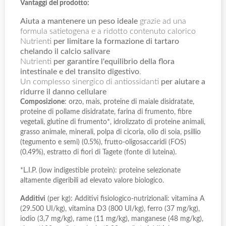
Vantaggi del prodotto:
Aiuta a mantenere un peso ideale
grazie ad una
formula satietogena e a ridotto contenuto calorico
Nutrienti
per limitare la formazione di tartaro
chelando il calcio salivare
Nutrienti
per garantire l'equilibrio della flora
intestinale e del transito digestivo
.
Un complesso sinergico di antiossidanti
per aiutare a
ridurre il danno cellulare
Composizione
: orzo, mais, proteine di maiale disidratate,
proteine di pollame disidratate, farina di frumento, fibre
vegetali, glutine di frumento*, idrolizzato di proteine animali,
grasso animale, minerali, polpa di cicoria, olio di soia, psillio
(tegumento e semi) (0.5%), frutto-oligosaccaridi (FOS)
(0.49%), estratto di fiori di Tagete (fonte di luteina).
*L.I.P. (low indigestible protein): proteine selezionate
altamente digeribili ad elevato valore biologico.
Additivi
(per kg): Additivi fisiologico-nutrizionali: vitamina A
(29.500 UI/kg), vitamina D3 (800 UI/kg), ferro (37 mg/kg),
iodio (3,7 mg/kg), rame (11 mg/kg), manganese (48 mg/kg),