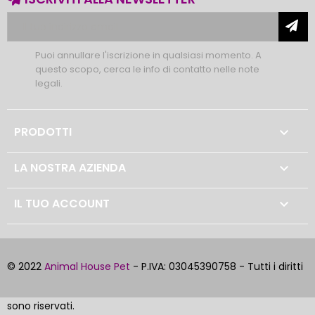
Puoi annullare l'iscrizione in qualsiasi momento. A
questo scopo, cerca le info di contatto nelle note
legali.
PRODOTTI

LA NOSTRA AZIENDA

IL TUO ACCOUNT

© 2022
Animal House Pet
- P.IVA: 03045390758 - Tutti i diritti
sono riservati.