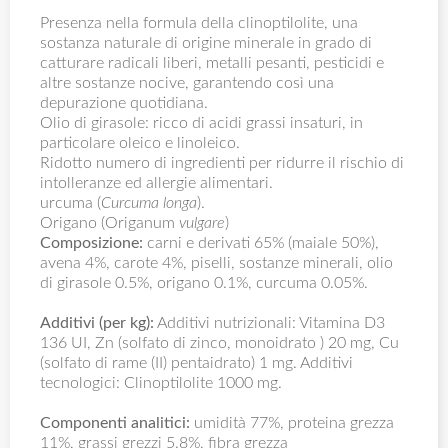
Presenza nella formula della clinoptilolite, una
sostanza naturale di origine minerale in grado di
catturare radicali liberi, metalli pesanti, pesticidi e
altre sostanze nocive, garantendo così una
depurazione quotidiana.
Olio di girasole: ricco di acidi grassi insaturi, in
particolare oleico e linoleico.
Ridotto numero di ingredienti per ridurre il rischio di
intolleranze ed allergie alimentari.
urcuma (
Curcuma longa
).
Origano (Origanum
vulgare
)
Composizione:
carni e derivati 65% (maiale 50%),
avena 4%, carote 4%, piselli, sostanze minerali, olio
di girasole 0.5%, origano 0.1%, curcuma 0.05%.
Additivi (per kg):
Additivi nutrizionali: Vitamina D3
136 UI, Zn (solfato di zinco, monoidrato ) 20 mg, Cu
(solfato di rame (II) pentaidrato) 1 mg. Additivi
tecnologici: Clinoptilolite 1000 mg.
Componenti analitici:
umidità 77%, proteina grezza
11%, grassi grezzi 5.8%, fibra grezza