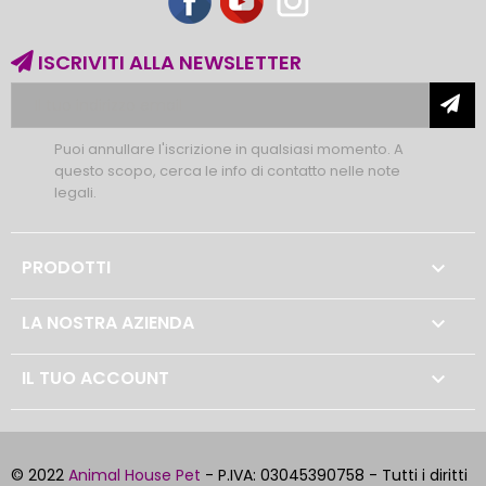
ISCRIVITI ALLA NEWSLETTER
Puoi annullare l'iscrizione in qualsiasi momento. A
questo scopo, cerca le info di contatto nelle note
legali.
PRODOTTI

LA NOSTRA AZIENDA

IL TUO ACCOUNT

© 2022
Animal House Pet
- P.IVA: 03045390758 - Tutti i diritti