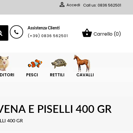

Accedi
Call us:
0836 562501
Assistenza Clienti
shopping_basket
Carrello
(0)
(+39) 0836 562501
DITORI
PESCI
RETTILI
CAVALLI
NA E PISELLI 400 GR
LI 400 GR