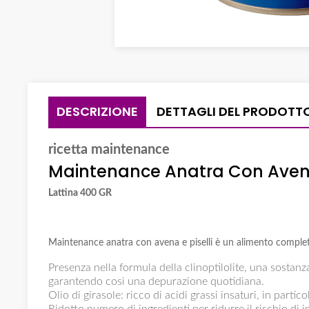
DESCRIZIONE
DETTAGLI DEL PRODOTT
ricetta maintenance
Maintenance Anatra Con Avena 
Lattina 400 GR
Maintenance anatra con avena e piselli è un alimento completo
Presenza nella formula della clinoptilolite, una sostanza
garantendo così una depurazione quotidiana.
Olio di girasole: ricco di acidi grassi insaturi, in partico
Ridotto numero di ingredienti per ridurre il rischio di i