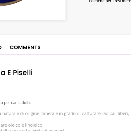
Politiche per i resi mer
O
COMMENTS
E Piselli
 per cani adulti.
 naturale di origine minerale in grado di catturare radicali liberi, 
lare oleico e linoleico.
ntolleranze ed allergie alimentari.