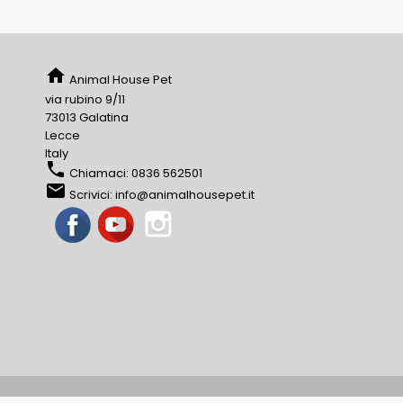
home
Animal House Pet
via rubino 9/11
73013 Galatina
Lecce
Italy
phone
Chiamaci:
0836 562501
email
Scrivici:
info@animalhousepet.it
Facebook
YouTube
Instagram