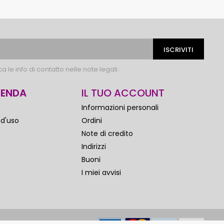
 le info di contatto nelle note legali.
IENDA
IL TUO ACCOUNT
Informazioni personali
 d'uso
Ordini
Note di credito
Indirizzi
Buoni
I miei avvisi