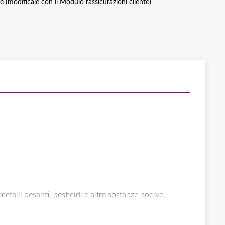
ce (modificale con il Modulo rassicurazioni cliente)
metalli pesanti, pesticidi e altre sostanze nocive,