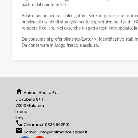
partire dal quinto mese.
Adatto anche per cuccioli e gattini, Seresto può essere usato 
previene il rischio di strangolamento soprattutto per i gatti
rompere il collare. Nel caso che un gatto resti intrappolato, l
Da consumarsi preferibilmente/Lotto/N. Identificativo stabili
Da conservare in luogo fresco e asciutto.
home
Animal House Pet
via rubino 9/11
73013 Galatina
Lecce
Italy
phone
Chiamaci:
0836 562501
email
Scrivici:
info@animalhousepet.it