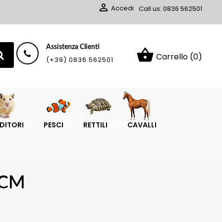

Accedi
Call us:
0836 562501
Assistenza Clienti
shopping_basket
Carrello
(0)
(+39) 0836 562501
DITORI
PESCI
RETTILI
CAVALLI
 CM