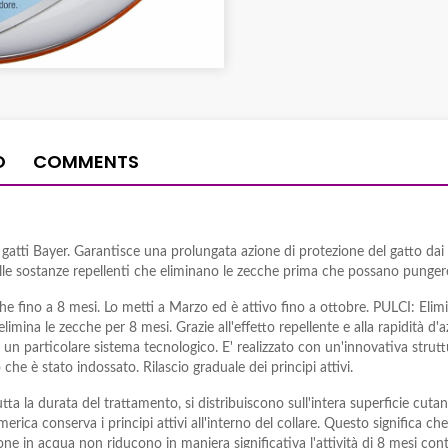
O
COMMENTS
 gatti Bayer. Garantisce una prolungata azione di protezione del gatto dai p
delle sostanze repellenti che eliminano le zecche prima che possano punger
he fino a 8 mesi. Lo metti a Marzo ed è attivo fino a ottobre. PULCI: Elimi
mina le zecche per 8 mesi. Grazie all'effetto repellente e alla rapidità d'az
un particolare sistema tecnologico. E' realizzato con un'innovativa strut
o che è stato indossato. Rilascio graduale dei principi attivi.
 tutta la durata del trattamento, si distribuiscono sull'intera superficie c
imerica conserva i principi attivi all'interno del collare. Questo significa 
one in acqua non riducono in maniera significativa l'attività di 8 mesi cont