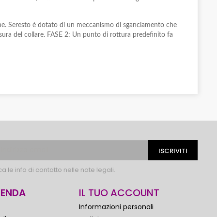
timane. Seresto è dotato di un meccanismo di sganciamento che
ura del collare. FASE 2: Un punto di rottura predefinito fa
 le info di contatto nelle note legali.
IENDA
IL TUO ACCOUNT
Informazioni personali