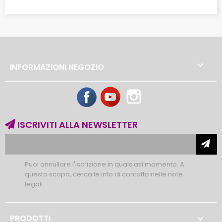

INFORMAZIONI NEGOZIO
Facebook
YouTube
Instagram
ISCRIVITI ALLA NEWSLETTER
Puoi annullare l'iscrizione in qualsiasi momento. A
questo scopo, cerca le info di contatto nelle note
legali.
PRODOTTI
