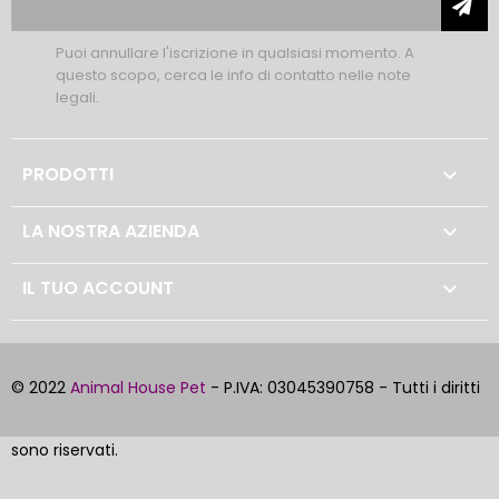
Puoi annullare l'iscrizione in qualsiasi momento. A
questo scopo, cerca le info di contatto nelle note
legali.
PRODOTTI

LA NOSTRA AZIENDA

IL TUO ACCOUNT

© 2022
Animal House Pet
- P.IVA: 03045390758 - Tutti i diritti
sono riservati.