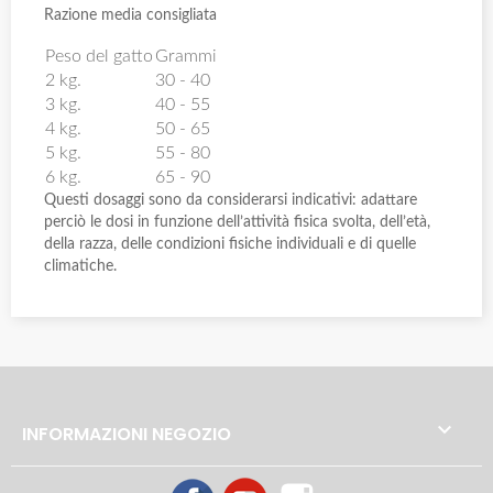
Razione media consigliata
Peso del gatto
Grammi
2 kg.
30 - 40
3 kg.
40 - 55
4 kg.
50 - 65
5 kg.
55 - 80
6 kg.
65 - 90
Questi dosaggi sono da considerarsi indicativi: adattare
perciò le dosi in funzione dell’attività fisica svolta, dell’età,
della razza, delle condizioni fisiche individuali e di quelle
climatiche.

INFORMAZIONI NEGOZIO
Facebook
YouTube
Instagram