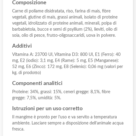
Composizione
Carne di pollame disidratata, riso, farina di mais, fibre
vegetali, glutine di mais, grassi animali, isolato di proteine ​​
vegetali, idrolizzato di proteine ​​animali, minerali, polpa di
barbabietola, bucce e semi di psyllium (2%), lieviti, olio di
soia, olio di pesce, frutto-oligosaccaridi, uova in polvere.
Additivi
Vitamina A: 23700 UI, Vitamina D3: 800 UI, E1 (Ferro): 40
mg, E2 (iodio): 3,1 mg, E4 (Rame): 5 mg, E5 (Manganese):
52 mg, E6 (Zinco): 172 mg, E8 (Selenio): 0,06 mg (valori per
kg. di prodotto)
Componenti analitici
Proteine: 34%, grassi: 15%, ceneri gregge: 8,1%, fibre
gregge: 7,5%, umidità: 5%.
Istruzioni per un uso corretto
Il mangime è pronto per l’uso e va servito a temperatura
ambiente. Lasciare sempre a disposizione dell’animale acqua
fresca.