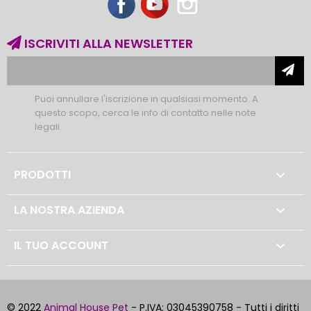
ISCRIVITI ALLA NEWSLETTER
Puoi annullare l'iscrizione in qualsiasi momento. A
questo scopo, cerca le info di contatto nelle note
legali.
PRODOTTI

LA NOSTRA AZIENDA

IL TUO ACCOUNT

© 2022
Animal House Pet
- P.IVA: 03045390758 - Tutti i diritti