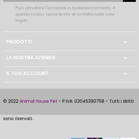
Puoi annullare l'iscrizione in qualsiasi momento. A
questo scopo, cerca le info di contatto nelle note
legali.
PRODOTTI

LA NOSTRA AZIENDA

IL TUO ACCOUNT

© 2022
Animal House Pet
- P.IVA: 03045390758 - Tutti i diritti
sono riservati.