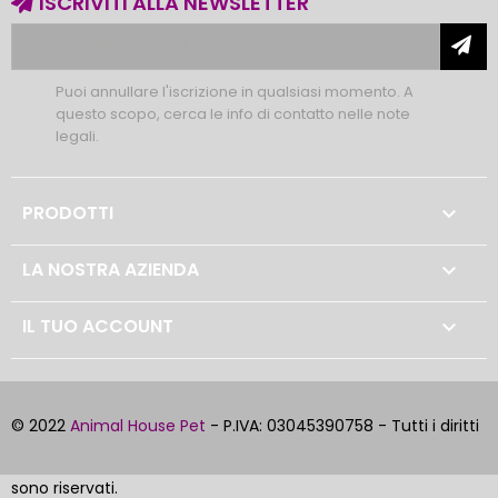
ISCRIVITI ALLA NEWSLETTER
Puoi annullare l'iscrizione in qualsiasi momento. A
questo scopo, cerca le info di contatto nelle note
legali.
PRODOTTI

LA NOSTRA AZIENDA

IL TUO ACCOUNT

© 2022
Animal House Pet
- P.IVA: 03045390758 - Tutti i diritti
sono riservati.