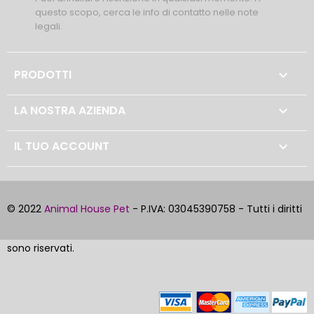
questo scopo, cerca le info di contatto nelle note
legali.
PRODOTTI

LA NOSTRA AZIENDA

IL TUO ACCOUNT

© 2022
Animal House Pet
- P.IVA: 03045390758 - Tutti i diritti
sono riservati.