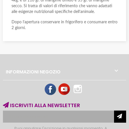
4kg. è di 110 gr. di mangime umido e 35 gr. di mangime
secco. Si tratta di valori di riferimento che vanno adattati
alle esigenze nutrizionali specifiche dell’animale.
Dopo l’apertura conservare in frigorifero e consumare entro
2 giorni.

INFORMAZIONI NEGOZIO
Facebook
YouTube
Instagram
ISCRIVITI ALLA NEWSLETTER
Puoi annullare l'iscrizione in qualsiasi momento. A