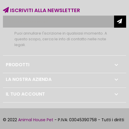
ISCRIVITI ALLA NEWSLETTER
Puoi annullare l'iscrizione in qualsiasi momento. A
questo scopo, cerca le info di contatto nelle note
legali.
PRODOTTI

LA NOSTRA AZIENDA

IL TUO ACCOUNT

© 2022
Animal House Pet
- P.IVA: 03045390758 - Tutti i diritti