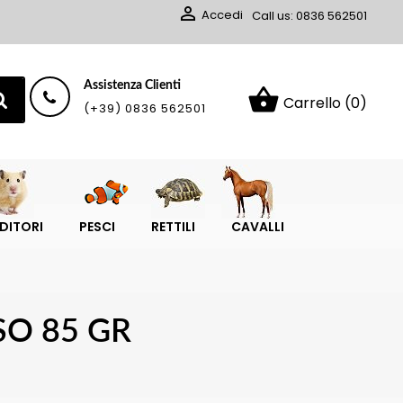

Accedi
Call us:
0836 562501
Assistenza Clienti
shopping_basket
Carrello
(0)
(+39) 0836 562501
DITORI
PESCI
RETTILI
CAVALLI
SO 85 GR