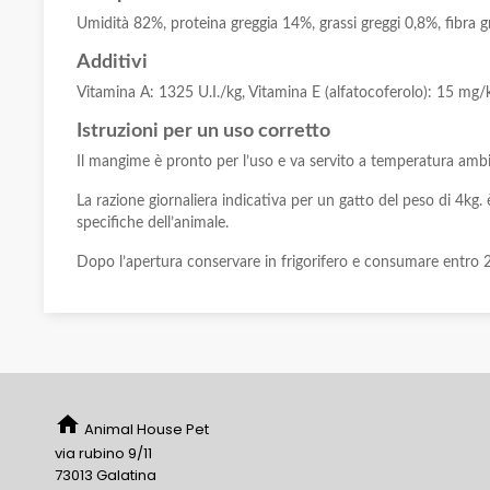
Umidità 82%, proteina greggia 14%, grassi greggi 0,8%, fibra g
Additivi
Vitamina A: 1325 U.I./kg, Vitamina E (alfatocoferolo): 15 mg/
Istruzioni per un uso corretto
Il mangime è pronto per l’uso e va servito a temperatura ambi
La razione giornaliera indicativa per un gatto del peso di 4kg.
specifiche dell’animale.
Dopo l’apertura conservare in frigorifero e consumare entro 2
home
Animal House Pet
via rubino 9/11
73013 Galatina