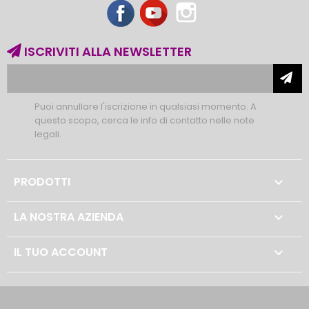
Facebook
YouTube
Instagram
ISCRIVITI ALLA NEWSLETTER
Puoi annullare l'iscrizione in qualsiasi momento. A
questo scopo, cerca le info di contatto nelle note
legali.
PRODOTTI

LA NOSTRA AZIENDA

IL TUO ACCOUNT
