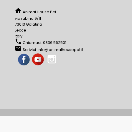
home
Animal House Pet
via rubino 9/11
73013 Galatina
Lecce
Italy
phone
Chiamaci:
0836 562501
email
Scrivici:
info@animalhousepet.it
Facebook
YouTube
Instagram
© 2022
Animal House Pet
- P.IVA: 03045390758 - Tutti i dirit