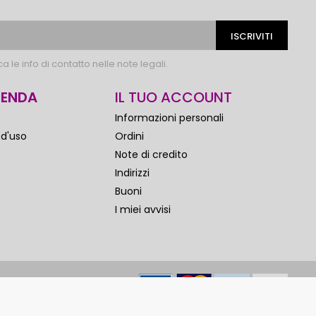
 le info di contatto nelle note legali.
IENDA
IL TUO ACCOUNT
Informazioni personali
 d'uso
Ordini
Note di credito
Indirizzi
Buoni
I miei avvisi