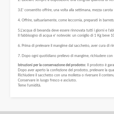
3.E’ consentito offrire, una volta alla settimana, mezza carota
4. Offrire, saltuariamente, come leccornia, preparati in barret
5.L’acqua di bevanda deve essere rinnovata tutti i giorni e l’
Il fabbisogno di acqua e’ notevole: un coniglio di 1 Kg beve 1
6. Prima di prelevare il mangime dal sacchetto, aver cura di r
7. Dopo ogni quotidiano prelievo di mangime, richiudere con c
Istruzioni per la conservazione del prodotto:
Il prodotto è gara
Dopo aver aperto la confezione del prodotto, prelevare la quan
Richiudere il sacchetto con una molletta o riversare il conten
Conservare in luogo fresco e asciutto.
Teme l’umidità.