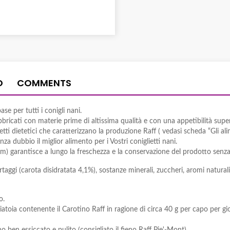
O
COMMENTS
e per tutti i conigli nani.
bricati con materie prime di altissima qualità e con una appetibilità super
ti dietetici che caratterizzano la produzione Raff ( vedasi scheda “Gli ali
nza dubbio il miglior alimento per i Vostri coniglietti nani.
) garantisce a lungo la freschezza e la conservazione del prodotto senza r
ortaggi (carota disidratata 4,1%), sostanze minerali, zuccheri, aromi natura
o.
toia contenente il Carotino Raff in ragione di circa 40 g per capo per gi
 ben essiccato e pulito (consigliato il fieno Raff Pie'-Mont).