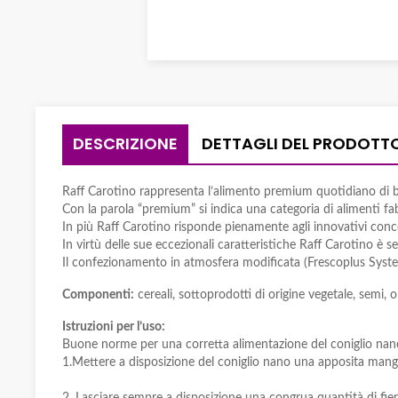
DESCRIZIONE
DETTAGLI DEL PRODOTT
Raff Carotino rappresenta l’alimento premium quotidiano di bas
Con la parola “premium” si indica una categoria di alimenti fab
In più Raff Carotino risponde pienamente agli innovativi concet
In virtù delle sue eccezionali caratteristiche Raff Carotino è se
Il confezionamento in atmosfera modificata (Frescoplus System
Componenti:
cereali, sottoprodotti di origine vegetale, semi, 
Istruzioni per l’uso:
Buone norme per una corretta alimentazione del coniglio nan
1.Mettere a disposizione del coniglio nano una apposita mangia
2. Lasciare sempre a disposizione una congrua quantità di fieno