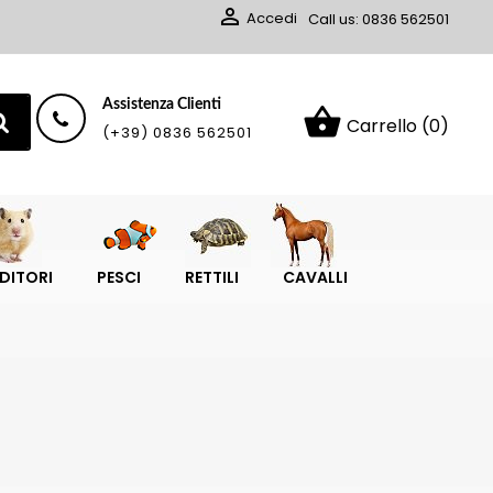

Accedi
Call us:
0836 562501
Assistenza Clienti
shopping_basket
Carrello
(0)
(+39) 0836 562501
DITORI
PESCI
RETTILI
CAVALLI