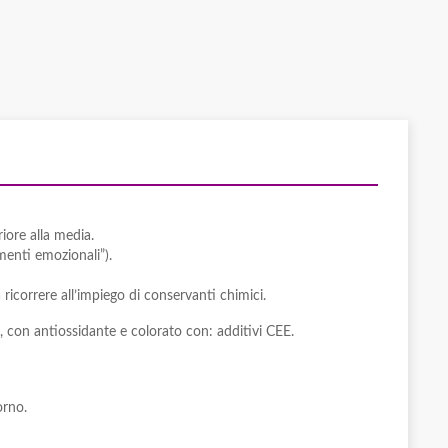
iore alla media.
menti emozionali”).
icorrere all’impiego di conservanti chimici.
li, con antiossidante e colorato con: additivi CEE.
orno.