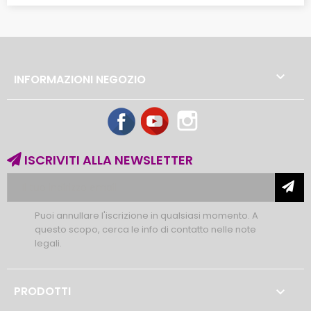

INFORMAZIONI NEGOZIO
Facebook
YouTube
Instagram
ISCRIVITI ALLA NEWSLETTER
Puoi annullare l'iscrizione in qualsiasi momento. A
questo scopo, cerca le info di contatto nelle note
legali.
PRODOTTI
