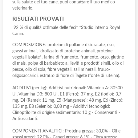
sulla salute del tuo cane, puoi contattare il tuo medico
veterinario.
RISULTATI PROVATI
92 % di qualità ottimale delle feci* *Studio interno Royal
Canin.
COMPOSIZIONE: proteine di pollame disidratate, riso,
grassi animali, idrolizzato di proteine animali, proteine
vegetali isolate*, farina di frumento, frumento, orzo, glutine
di mais, polpa di barbabietola, lieviti e prodotti simili, olio di
pesce, olio di soia, fibre vegetali, sali minerali, frutto-
oligosaccaridi, estratto di fiore di Tagete (fonte di luteina).
ADDITIVI (per kg): Additivi nutrizionali: Vitamina A: 30500
UI, Vitamina D3: 800 UI, E1 (Ferro): 37 mg, E2 (Iodio): 3,7
mg, E4 (Rame): 11 mg, E5 (Manganese): 48 mg, E6 (Zinco):
135 mg, E8 (Selenio): 0,08 mg - Additivi tecnologici:
Clinoptilolite di origine sedimentaria: 10 g - Conservanti -
Antiossidanti.
COMPONENTI ANALITICI: Proteina grezza: 30,0% - Oli e
grassi grezzi: 22,0% - Ceneri grezze: 6,1% - Fibra grezza: