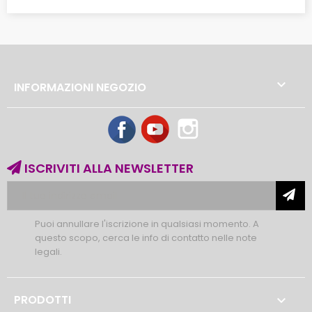

INFORMAZIONI NEGOZIO
Facebook
YouTube
Instagram
ISCRIVITI ALLA NEWSLETTER
Puoi annullare l'iscrizione in qualsiasi momento. A
questo scopo, cerca le info di contatto nelle note
legali.
PRODOTTI
