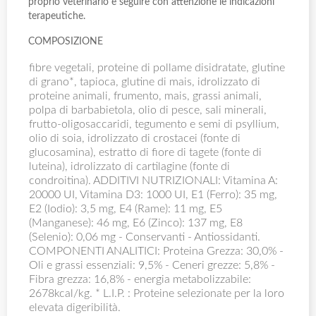
proprio veterinario e seguire con attenzione le indicazioni
terapeutiche.
COMPOSIZIONE
fibre vegetali, proteine di pollame disidratate, glutine
di grano*, tapioca, glutine di mais, idrolizzato di
proteine animali, frumento, mais, grassi animali,
polpa di barbabietola, olio di pesce, sali minerali,
frutto-oligosaccaridi, tegumento e semi di psyllium,
olio di soia, idrolizzato di crostacei (fonte di
glucosamina), estratto di fiore di tagete (fonte di
luteina), idrolizzato di cartilagine (fonte di
condroitina). ADDITIVI NUTRIZIONALI: Vitamina A:
20000 UI, Vitamina D3: 1000 UI, E1 (Ferro): 35 mg,
E2 (Iodio): 3,5 mg, E4 (Rame): 11 mg, E5
(Manganese): 46 mg, E6 (Zinco): 137 mg, E8
(Selenio): 0,06 mg - Conservanti - Antiossidanti.
COMPONENTI ANALITICI: Proteina Grezza: 30,0% -
Oli e grassi essenziali: 9,5% - Ceneri grezze: 5,8% -
Fibra grezza: 16,8% - energia metabolizzabile:
2678kcal/kg. * L.I.P. : Proteine selezionate per la loro
elevata digeribilità.