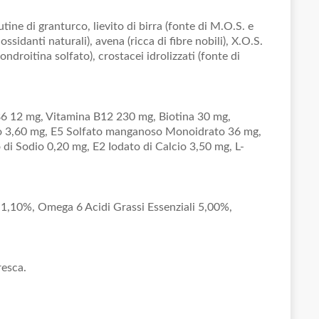
ine di granturco, lievito di birra (fonte di M.O.S. e
sidanti naturali), avena (ricca di fibre nobili), X.O.S.
condroitina solfato), crostacei idrolizzati (fonte di
B6 12 mg, Vitamina B12 230 mg, Biotina 30 mg,
olo 3,60 mg, E5 Solfato manganoso Monoidrato 36 mg,
di Sodio 0,20 mg, E2 Iodato di Calcio 3,50 mg, L-
 1,10%, Omega 6 Acidi Grassi Essenziali 5,00%,
resca.