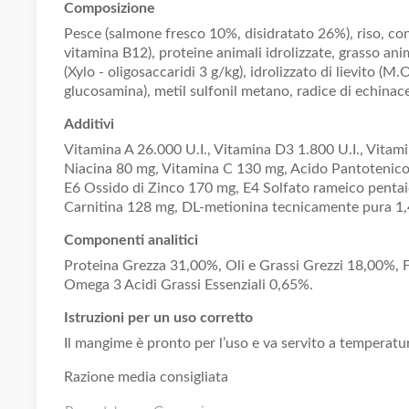
Composizione
Pesce (salmone fresco 10%, disidratato 26%), riso, conc
vitamina B12), proteine animali idrolizzate, grasso anim
(Xylo - oligosaccaridi 3 g/kg), idrolizzato di lievito (M.
glucosamina), metil sulfonil metano, radice di echinace
Additivi
Vitamina A 26.000 U.I., Vitamina D3 1.800 U.I., Vita
Niacina 80 mg, Vitamina C 130 mg, Acido Pantotenico
E6 Ossido di Zinco 170 mg, E4 Solfato rameico pentaid
Carnitina 128 mg, DL-metionina tecnicamente pura 1,4 g
Componenti analitici
Proteina Grezza 31,00%, Oli e Grassi Grezzi 18,00%, 
Omega 3 Acidi Grassi Essenziali 0,65%.
Istruzioni per un uso corretto
Il mangime è pronto per l’uso e va servito a temperatu
Razione media consigliata