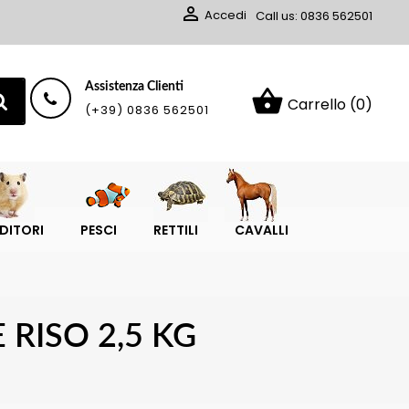

Accedi
Call us:
0836 562501
Assistenza Clienti
shopping_basket
Carrello
(0)
(+39) 0836 562501
DITORI
PESCI
RETTILI
CAVALLI
RISO 2,5 KG