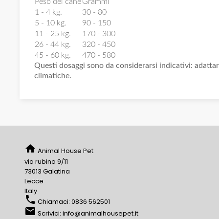
Peso del cane
Grammi
1 - 4 kg.
30 - 80
5 - 10 kg.
90 - 150
11 - 25 kg.
170 - 300
26 - 44 kg.
320 - 450
45 - 60 kg.
470 - 580
Questi dosaggi sono da considerarsi indicativi: adattare p
climatiche.
home
Animal House Pet
via rubino 9/11
73013 Galatina
Lecce
Italy
phone
Chiamaci:
0836 562501
email
Scrivici:
info@animalhousepet.it