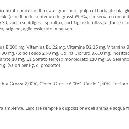
entrato proteico di patate, granturco, polpa di barbabietola, glut
ale (olio di pollo contenuto in grassi 99,6%, conservato con antios
O.S.), yucca schidigera, spirulina, cartilagine idrolizzata (fonte di 
a, origano, aglio essiccato in polvere.
mina E 200 mg, Vitamina B1 22 mg, Vitamina B2 25 mg, Vitamina 
 30 mg, Acido Folico 2,90 mg, Colina Cloruro 3.600 mg, Inosit
rato 10 mg, E1 Solfato ferroso monoidrato 110 mg, E8 Selenito 
. (valori per kg. di prodotto)
Fibra Grezza 2,00%, Ceneri Grezze 6,00%, Calcio 1,40%, Fosforo
ra ambiente. Lasciare sempre a disposizione dell’animale acqua f