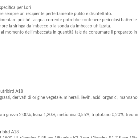
pecifica per Lori
zare sempre un recipiente perfettamente pulito e disinfettato.
o alimentare poichè l’acqua corrente potrebbe contenere pericolosi batteri e 
empre la siringa da imbecco o la sonda da imbecco utilizzata.
 al momento dell’imbeccata in quantità tale da consumare il preparato in
Nutribird A18
e grassi, derivati di origine vegetale, minerali, lieviti, acidi organici, manna
 bra grezza 2,00%, lisina 1,20%, metionina 0,55%, triptofano 0,20%, treon
tribird A18