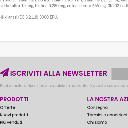
 1500 UI, Vitamina E 85 mg, Vitamina K3 3 mg, Vitamina B1 7,5 mg, Vit
acido folico 1,5 mg, biotina 0,280 mg, colina cloruro 655 mg, 3b202 (i
ß-xilanasi (EC 3.2.1.8) 3000 EPU.
ISCRIVITI ALLA NEWSLETTER
Puoi annullare l'iscrizione in qualsiasi momento. A questo scopo, cerca
PRODOTTI
LA NOSTRA AZ
Offerte
Consegna
Nuovi prodotti
Termini e condizioni
Più venduti
Chi siamo