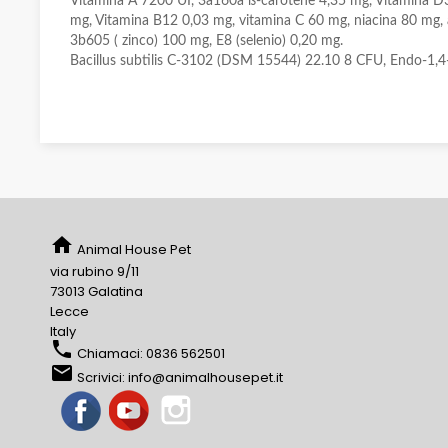
Vitamina A 7200 UI, 3a160a ß-carotene 4,35 mg, Vitamina D3
mg, Vitamina B12 0,03 mg, vitamina C 60 mg, niacina 80 mg, 
3b605 ( zinco) 100 mg, E8 (selenio) 0,20 mg.
Bacillus subtilis C-3102 (DSM 15544) 22.10 8 CFU, Endo-1,4-
home
Animal House Pet
via rubino 9/11
73013 Galatina
Lecce
Italy
phone
Chiamaci:
0836 562501
email
Scrivici:
info@animalhousepet.it
Facebook
YouTube
Instagram