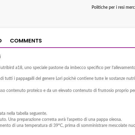
Politiche per i resi mer
O
COMMENTS
i
utribird a18, uno speciale pastone da imbecco specifico per l’allevamento 
 tutti i pappagalli del genere Lori poichè contiene tutte le sostanze nutri
o contenuto proteico e da un elevato contenuto di fruttosio proprio per s
ta nella tabella seguente.
uto. Una preparazione corretta avrà l’aspetto di una pappa oleosa.
ungimento di una temperatura di 39°C, prima di somministrare mescolate