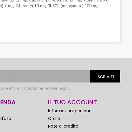
amina B2 16 mg, Calcio D-pantotenato 20 mg, Vitamina B6 6
odio) 2 mg, E4 (rame) 10 mg, 3b503 (manganese) 100 mg,
 le info di contatto nelle note legali.
IENDA
IL TUO ACCOUNT
Informazioni personali
 d'uso
Ordini
Note di credito