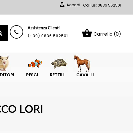

Accedi
Call us:
0836 562501
Assistenza Clienti
shopping_basket
Carrello
(0)
(+39) 0836 562501
DITORI
PESCI
RETTILI
CAVALLI
CCO LORI