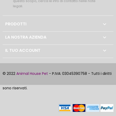
questo scopo, cerca le info di contatto nelle note
legali.
PRODOTTI

LA NOSTRA AZIENDA

IL TUO ACCOUNT

© 2022
Animal House Pet
- P.IVA: 03045390758 - Tutti i diritti
sono riservati.