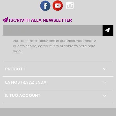
Facebook
YouTube
Instagram
ISCRIVITI ALLA NEWSLETTER
Puoi annullare l'iscrizione in qualsiasi momento. A
questo scopo, cerca le info di contatto nelle note
legali.
PRODOTTI

LA NOSTRA AZIENDA

IL TUO ACCOUNT
