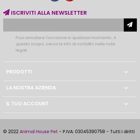
ISCRIVITI ALLA NEWSLETTER
Puoi annullare l'iscrizione in qualsiasi momento. A
questo scopo, cerca le info di contatto nelle note
legali.
PRODOTTI

LA NOSTRA AZIENDA

IL TUO ACCOUNT

© 2022
Animal House Pet
- P.IVA: 03045390758 - Tutti i diritti