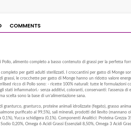
O
COMMENTS
 di Pollo, alimento completo a basso contenuto di grassi per la perfetta f
completo per gatti adulti sterilizzati. I croccantini per gatto di Monge s
o di grassi, le crocchette per gatto di Monge hanno un ridotto valore energe
rilised ricco di Pollo sono: - ricette 100% naturali: tutte le formulazioni 
li stati infiammatori.- senza additivi, coloranti, conservanti: l’assenza di 
ima scelta sono la base di un’alimentazione sana.
 granturco, granturco, proteine animali idrolizzate (fegato), grasso animale 
 salmone purificato al 99,5%), sali minerali, prodotti del lievito (mannano
na 0,1%), Yucca schidigera (0,1%). Componenti Analitici: Proteina Grezza 
odio 0,20%, Omega 6 Acidi Grassi Essenziali 8,50%, Omega 3 Acidi Grassi