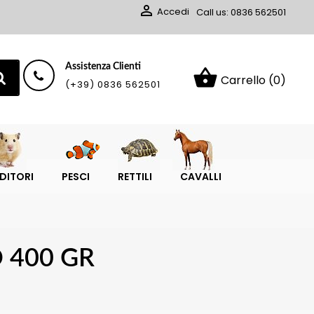

Accedi
Call us:
0836 562501
Assistenza Clienti
shopping_basket
Carrello
(0)
(+39) 0836 562501
DITORI
PESCI
RETTILI
CAVALLI
 400 GR