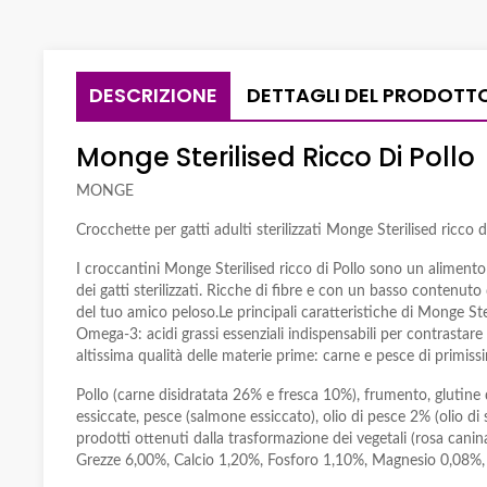
DESCRIZIONE
DETTAGLI DEL PRODOTT
Monge Sterilised Ricco Di Pollo
MONGE
Crocchette per gatti adulti sterilizzati Monge Sterilised ricco
I croccantini Monge Sterilised ricco di Pollo sono un alimento 
dei gatti sterilizzati. Ricche di fibre e con un basso contenut
del tuo amico peloso.Le principali caratteristiche di Monge Ste
Omega-3: acidi grassi essenziali indispensabili per contrastare g
altissima qualità delle materie prime: carne e pesce di primiss
Pollo (carne disidratata 26% e fresca 10%), frumento, glutine di
essiccate, pesce (salmone essiccato), olio di pesce 2% (olio di
prodotti ottenuti dalla trasformazione dei vegetali (rosa cani
Grezze 6,00%, Calcio 1,20%, Fosforo 1,10%, Magnesio 0,08%, S