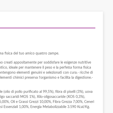
orma fisica del tuo amico quattro zampe.
ono creati appositamente per soddisfare le esigenze nutritive
tico, ideale per mantenere il peso e la perfetta forma fisica
contengono elementi genuini e selezionati con cura.- ricche di
elementi chimici preserva l’organismo e facilita la digestione.-
(olio di pollo purificato al 99,5%), fibra di piselli (3%), uova
 oligo saccaridi MOS 1%), Xilo-oligosaccaride (XOS 0,3%),
35,00%, Oli e Grassi Grezzi 10,00%, Fibra Grezza 7,00%, Ceneri
 Essenziali 1,00%, Energia Metabolizzabile 3.590 Kcal/Kg.