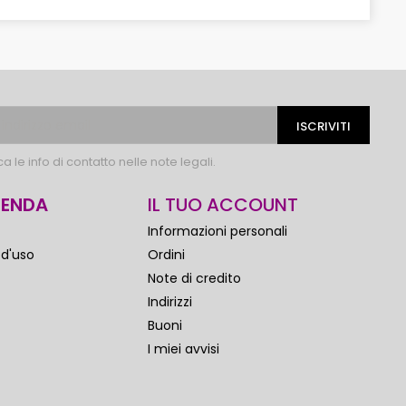
 le info di contatto nelle note legali.
IENDA
IL TUO ACCOUNT
Informazioni personali
 d'uso
Ordini
Note di credito
Indirizzi
Buoni
I miei avvisi