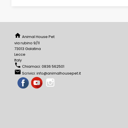
home
Animal House Pet
via rubino 9/11
73013 Galatina
Lecce
Italy
phone
Chiamaci:
0836 562501
email
Scrivici:
info@animalhousepet.it
Facebook
YouTube
Instagram