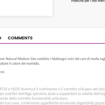
Politiche per i resi mer
O
COMMENTS
ner Natural Medium Size soddisfa i fabbisogni unici dei cani di media taglia
altare il colore del mantello.
nni.
, FOS e MOS favorisce il nutrimento e il corretto sviluppo del micr
pi nutritivi dell’Alga spirulina aiuta a supportare la vitalità dell’o
ento della corretta funzionalità articolare.
 tuo cane, conferendo appetibilità ed elevata digeribilità grazie a