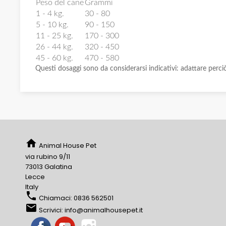
Peso del cane
Grammi
1 - 4 kg.
30 - 80
5 - 10 kg.
90 - 150
11 - 25 kg.
170 - 300
26 - 44 kg.
320 - 450
45 - 60 kg.
470 - 580
Questi dosaggi sono da considerarsi indicativi: adattare perciò le
home
Animal House Pet
via rubino 9/11
73013 Galatina
Lecce
Italy
phone
Chiamaci:
0836 562501
email
Scrivici:
info@animalhousepet.it
Facebook
YouTube
Instagram