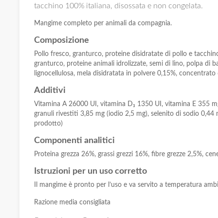
tacchino 100% italiana, disossata e non congelata.
Mangime completo per animali da compagnia.
Composizione
Pollo fresco, granturco, proteine disidratate di pollo e tacchin
granturco, proteine animali idrolizzate, semi di lino, polpa di b
lignocellulosa, mela disidratata in polvere 0,15%, concentrato 
Additivi
Vitamina A 26000 UI, vitamina D₃ 1350 UI, vitamina E 355 mg, 
granuli rivestiti 3,85 mg (iodio 2,5 mg), selenito di sodio 0,
prodotto)
Componenti analitici
Proteina grezza 26%, grassi grezzi 16%, fibre grezze 2,5%, c
Istruzioni per un uso corretto
Il mangime è pronto per l’uso e va servito a temperatura ambi
Razione media consigliata