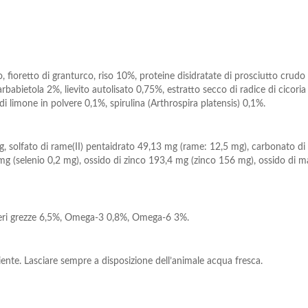
o, fioretto di granturco, riso 10%, proteine disidratate di prosciutto crudo
arbabietola 2%, lievito autolisato 0,75%, estratto secco di radice di cicoria 
di limone in polvere 0,1%, spirulina (Arthrospira platensis) 0,1%.
solfato di rame(II) pentaidrato 49,13 mg (rame: 12,5 mg), carbonato di fe
44 mg (selenio 0,2 mg), ossido di zinco 193,4 mg (zinco 156 mg), ossido di
eneri grezze 6,5%, Omega-3 0,8%, Omega-6 3%.
ente. Lasciare sempre a disposizione dell’animale acqua fresca.