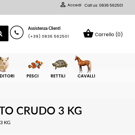

Accedi
Call us:
0836 562501
Assistenza Clienti
shopping_basket
Carrello
(0)
(+39) 0836 562501
DITORI
PESCI
RETTILI
CAVALLI
TO CRUDO 3 KG
3 KG