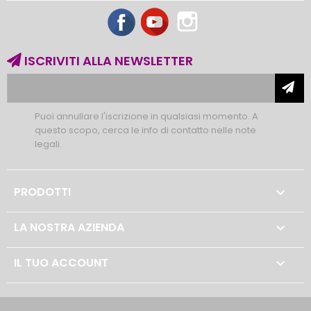
Facebook
YouTube
Instagram
ISCRIVITI ALLA NEWSLETTER
Puoi annullare l'iscrizione in qualsiasi momento. A
questo scopo, cerca le info di contatto nelle note
legali.
PRODOTTI

LA NOSTRA AZIENDA

IL TUO ACCOUNT
