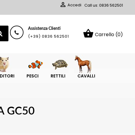

Accedi
Call us:
0836 562501
Assistenza Clienti
shopping_basket
Carrello
(0)
(+39) 0836 562501
DITORI
PESCI
RETTILI
CAVALLI
A GC50