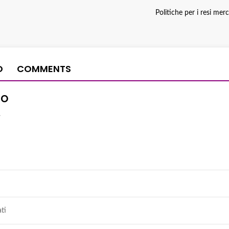
Politiche per i resi mer
O
COMMENTS
io
.
ati