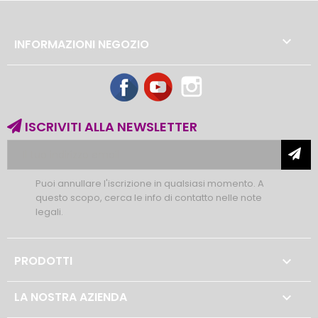

INFORMAZIONI NEGOZIO
Facebook
YouTube
Instagram
ISCRIVITI ALLA NEWSLETTER
Puoi annullare l'iscrizione in qualsiasi momento. A
questo scopo, cerca le info di contatto nelle note
legali.
PRODOTTI

LA NOSTRA AZIENDA
