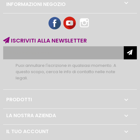

INFORMAZIONI NEGOZIO
Facebook
YouTube
Instagram
ISCRIVITI ALLA NEWSLETTER
Puoi annullare l'iscrizione in qualsiasi momento. A
questo scopo, cerca le info di contatto nelle note
legali.
PRODOTTI

LA NOSTRA AZIENDA

IL TUO ACCOUNT
